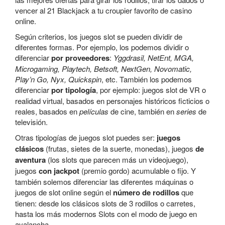
vencer al 21 Blackjack a tu croupier favorito de casino
online.
Según criterios, los juegos slot se pueden dividir de
diferentes formas. Por ejemplo, los podemos dividir o
diferenciar
por proveedores
:
Yggdrasil, NetEnt, MGA,
Microgaming, Playtech, Betsoft, NextGen, Novomatic,
Play’n Go, Nyx, Quickspin
, etc. También los podemos
diferenciar
por tipología
, por ejemplo: juegos slot de VR o
realidad virtual, basados en personajes históricos ficticios o
reales, basados en
películas
de cine, también en
series
de
televisión.
Otras tipologías de juegos slot puedes ser:
juegos
clásicos
(frutas, sietes de la suerte, monedas), juegos
de
aventura
(los slots que parecen más un videojuego),
juegos
con jackpot
(premio gordo) acumulable o fijo. Y
también solemos diferenciar las diferentes máquinas o
juegos de slot online según el
número de rodillos
que
tienen: desde los clásicos slots de 3 rodillos o carretes,
hasta los más modernos Slots con el modo de juego en
avalancha.