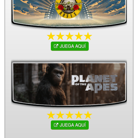
JUEGA AQUÍ
JUEGA AQUÍ