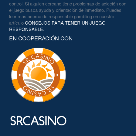
control. Si alguien cercano tiene problemas de adicción con
el juego busca ayuda y orientación de inmediato. Puedes
leer más acerca de responsable gambling en nuestro
artículo
CONSEJOS PARA TENER UN JUEGO
RESPONSABLE.
EN COOPERACIÓN CON