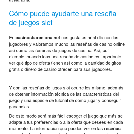
Cómo puede ayudarte una reseña
de juegos slot
En
casinosbarcelona.net
nos gusta estar al día con los
jugadores y valoramos mucho las reseñas de casino online
así como las reseñas de juegos de casino. Así, por
ejemplo, cuando leas una reseña de casino es importante
ver qué tipo de oferta tienen así como la cantidad de giros
gratis o dinero de casino ofrecen para sus jugadores.
Y con las reseñas de jugos slot ocurre los mismo, además
de obtener información técnica de las características del
juego y una especie de tutorial de cómo jugar y conseguir
ganancias.
De este modo será más fácil escoger el juego que más se
adapte a tus preferencias o a la oferta que desees en cada
momento. La información que puedes ver en las
reseñas